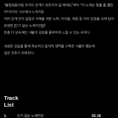
''불협화음처럼 우리의 관계가 흐트러져 갈 때에도''부터 ''이 노래는 멈출 줄 몰랐
어''까지의 가사에서 느껴지듯
여러 관계 안의 갈등과 극복을 위한 노력, 아쉬움, 희망 등 여러 감정을 곡에 담아
표현한 [인기 없는 노래지만]은
한층 더 성숙해진 서율의 감성을 풍부하게 느낄 수 있는 곡이다.
새로운 모습을 통해 독보적인 음악적 영역을 구축한 서율의 행보에
많은 귀추가 주목된다.
Track
List
1.
03:18
인기 없는 노래지만